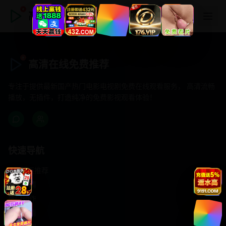
高清在线免费推荐
高清在线免费推荐
专注于提供最新国产热门电影电视剧免费在线观看服务， 高清流畅
播放，无插件，打造纯净的免费影视观看体验！
快速导航
首页推荐
精选剧情
热门动作
浪漫爱情