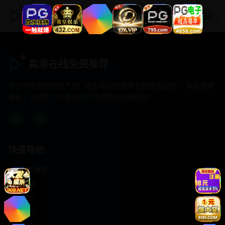
高清在线免费推荐
高清在线免费推荐
专注于提供最新国产热门电影电视剧免费在线观看服务， 高清流畅
播放，无插件，打造纯净的免费影视观看体验！
快速导航
首页推荐
精选剧情
热门动作
浪漫爱情