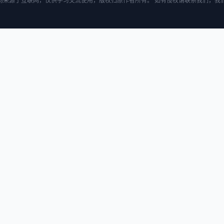
均来源于互联网，仅供学习交流使用，版权归原作者所有。 如有侵权请联系我们，我们