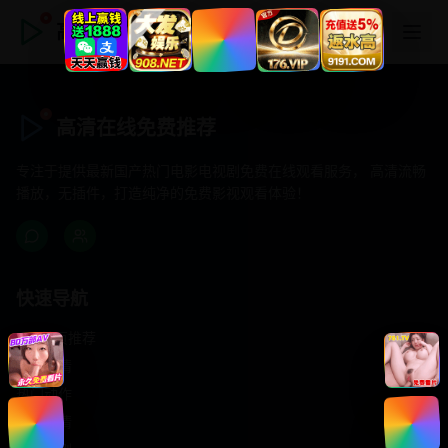
高清在线免费推荐
高清在线免费推荐
专注于提供最新国产热门电影电视剧免费在线观看服务， 高清流畅
播放，无插件，打造纯净的免费影视观看体验！
快速导航
首页推荐
精选剧情
热门动作
浪漫爱情